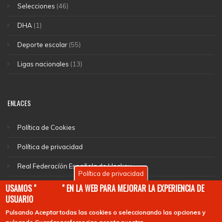
Selecciones
(46)
DHA
(1)
Deporte escolar
(55)
Ligas nacionales
(13)
ENLACES
Política de Cookies
Política de privacidad
Real Federacíón Española de Hockey
Política de privacidad
EuroHockey
USAMOS "
COOKIES
" EN LA WEB PARA MEJORAR LA EXPERIENCIA DE
USUARIO
Pulsando
Aceptar todas las cookies
o seleccionando las opciones y