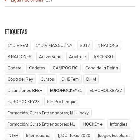
Ligas nacionales
(13)
ETIQUETAS
1ª DIV FEM
1ª DIV MASCULINA
2017
4 NATIONS
8 NACIONES
Aniversario
Arbitraje
ASCENSO
Cadete
Cadetes
CAMPOO RC
Copa de la Reina
Copa del Rey
Cursos
DHBFem
DHM
Distinciones RFEH
EUROHOCKEY21
EUROHOCKEY22
EUROHOCKEY23
FIH Pro League
Formación; Curso Entrenadores; N II Hocky
Formación; Curso Entrenadores; N1
HOCKEY +
Infantiles
INTER
International
JJ.OO. Tokio 2020
Juegos Escolares