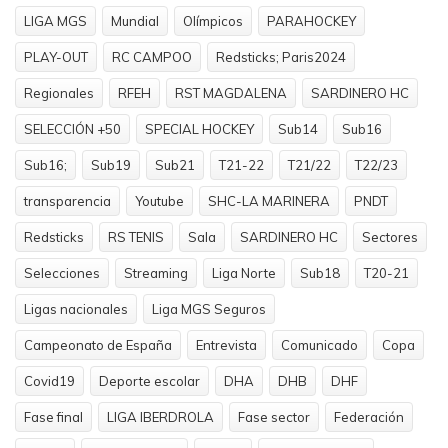
LIGA MGS
Mundial
Olímpicos
PARAHOCKEY
PLAY-OUT
RC CAMPOO
Redsticks; Paris2024
Regionales
RFEH
RST MAGDALENA
SARDINERO HC
SELECCIÓN +50
SPECIAL HOCKEY
Sub14
Sub16
Sub16;
Sub19
Sub21
T21-22
T21/22
T22/23
transparencia
Youtube
SHC-LA MARINERA
PNDT
Redsticks
RS TENIS
Sala
SARDINERO HC
Sectores
Selecciones
Streaming
Liga Norte
Sub18
T20-21
Ligas nacionales
Liga MGS Seguros
Campeonato de España
Entrevista
Comunicado
Copa
Covid19
Deporte escolar
DHA
DHB
DHF
Fase final
LIGA IBERDROLA
Fase sector
Federación