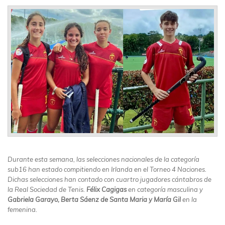
Durante esta semana, las selecciones nacionales de la categoría
sub16 han estado compitiendo en Irlanda en el Torneo 4 Naciones.
Dichas selecciones han contado con cuartro jugadores cántabros de
la Real Sociedad de Tenis.
Félix Cagigas
en categoría masculina y
Gabriela Garayo, Berta Sáenz de Santa Maria y María Gil
en la
femenina.