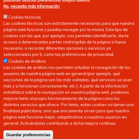
pulsando
Guardar preferencias
acepta nuestra
política de cookies
.
No, necesito más información
Cookies técnicas
Las cookies técnicas son estrictamente necesarias para que nuestra
página web funcione y puedas navegar por la misma. Este tipo de
cookies son las que, por ejemplo, nos permiten identificarte, darte
acceso a determinadas partes restringidas de la página si fuese
necesario, o recordar diferentes opciones o servicios ya
seleccionados por ti, como tus preferencias de privacidad.
Cookies de Análisis
Las cookies de análisis nos permiten estudiar la navegación de los
usuarios de nuestra página web en general (por ejemplo, qué
secciones de la página son las más visitadas, qué servicios se usan
más y si funcionan correctamente, etc.). A partir de la información
estadística sobre la navegación en nuestra página web, podemos
mejorar tanto el propio funcionamiento de la página como los
distintos servicios que ofrece. Por tanto, estas cookies no tienen una
finalidad publicitaria, sino que únicamente sirven para que nuestra
página web funcione mejor, adaptándose a nuestros usuarios en
general. Activándolas contribuirás a dicha mejora continua.
Copyright © 2026
FEDERACIóN CáNTABRA DE HOCKEY
| Todos los derechos
Guardar prefererencias