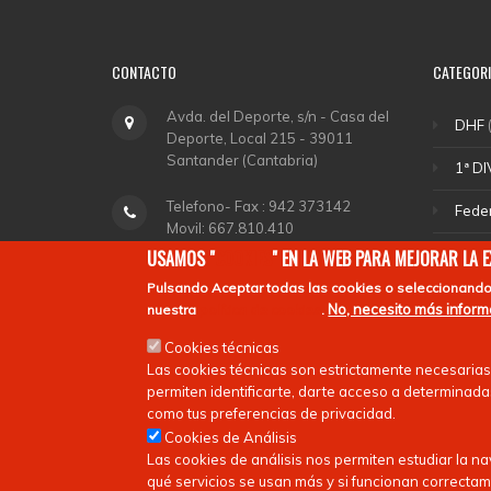
CONTACTO
CATEGOR
Avda. del Deporte, s/n - Casa del
DHF
(
Deporte, Local 215 - 39011
Santander (Cantabria)
1ª DI
Telefono- Fax : 942 373142
Fede
Movil: 667.810.410
Sele
USAMOS "
COOKIES
" EN LA WEB PARA MEJORAR LA 
fchockey@fcanthockey.com
Pulsando
Aceptar todas las cookies
o seleccionando
DHA
No, necesito más infor
nuestra
política de cookies
.
Horario de Oficina: Martes y
Depo
Cookies técnicas
Jueves de 18,00 a 20,00.
Las cookies técnicas son estrictamente necesarias
Ligas
permiten identificarte, darte acceso a determinadas
como tus preferencias de privacidad.
Cookies de Análisis
Las cookies de análisis nos permiten estudiar la n
qué servicios se usan más y si funcionan correctam