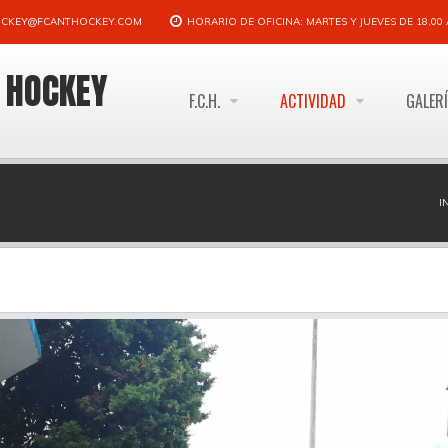
CKEY@FCANTHOCKEY.COM
HORARIO DE OFICINA: MARTES Y JUEVES DE 18,00 A
E HOCKEY
F.C.H.
ACTIVIDAD
GALER
I