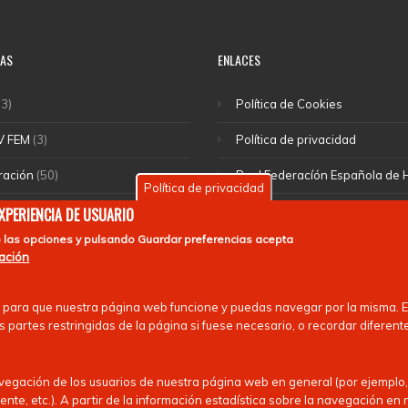
IAS
ENLACES
3)
Política de Cookies
V FEM
(3)
Política de privacidad
ración
(50)
Real Federacíón Española de
Política de privacidad
cciones
(46)
EuroHockey
EXPERIENCIA DE USUARIO
 las opciones y pulsando
Guardar preferencias
acepta
(1)
mación
rte escolar
(55)
 para que nuestra página web funcione y puedas navegar por la misma. Es
 nacionales
(13)
 partes restringidas de la página si fuese necesario, o recordar diferent
avegación de los usuarios de nuestra página web en general (por ejemplo,
ente, etc.). A partir de la información estadística sobre la navegación e