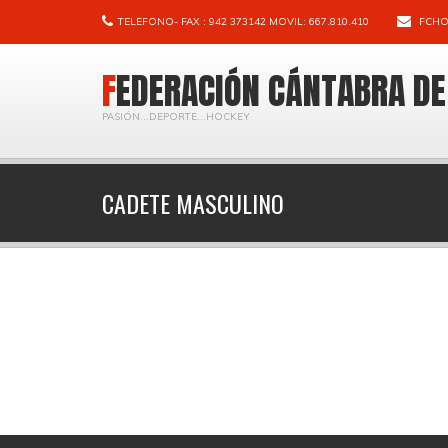
TELEFONO- FAX : 942 373142 MOVIL: 667.810.410
FCHO
FEDERACIÓN CÁNTABRA D
PASIÓN...DEPORTE...HOCKEY
CADETE MASCULINO