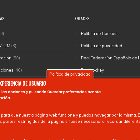
IAS
ENLACES
3)
Política de Cookies
V FEM
(3)
Política de privacidad
ración
(50)
Real Federacíón Española de
cciones
(46)
EuroHockey
Política de privacidad
(1)
EXPERIENCIA DE USUARIO
 las opciones y pulsando
Guardar preferencias
acepta
rte escolar
(55)
mación
 nacionales
(13)
 para que nuestra página web funcione y puedas navegar por la misma. Es
 partes restringidas de la página si fuese necesario, o recordar diferent