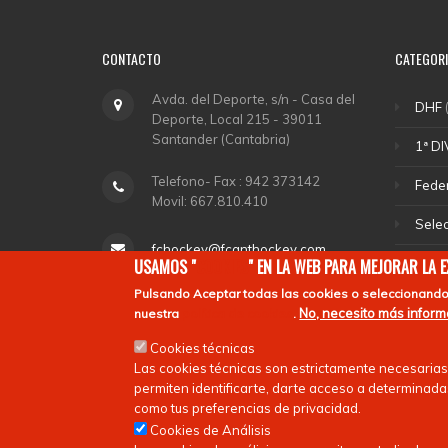
CONTACTO
CATEGOR
Avda. del Deporte, s/n - Casa del
DHF
(
Deporte, Local 215 - 39011
Santander (Cantabria)
1ª DI
Telefono- Fax : 942 373142
Fede
Movil: 667.810.410
Sele
fchockey@fcanthockey.com
DHA
USAMOS "
COOKIES
" EN LA WEB PARA MEJORAR LA 
Pulsando
Aceptar todas las cookies
o seleccionando
Horario de Oficina: Martes y
Depo
No, necesito más infor
nuestra
política de cookies
.
Jueves de 18,00 a 20,00.
Ligas
Cookies técnicas
Las cookies técnicas son estrictamente necesarias
permiten identificarte, darte acceso a determinadas
como tus preferencias de privacidad.
Cookies de Análisis