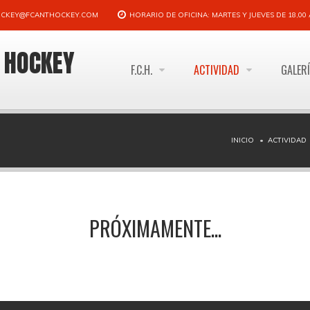
CKEY@FCANTHOCKEY.COM
HORARIO DE OFICINA: MARTES Y JUEVES DE 18,00 A
E HOCKEY
F.C.H.
ACTIVIDAD
GALER
INICIO
ACTIVIDAD
PRÓXIMAMENTE...