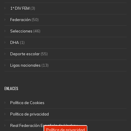
1ª DIV FEM
(3)
Federación
(50)
Selecciones
(46)
DHA
(1)
Deporte escolar
(55)
Ligas nacionales
(13)
ENLACES
Política de Cookies
Política de privacidad
Real Federacíón Española de Hockey
Política de privacidad