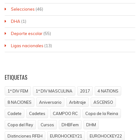
Selecciones
(46)
DHA
(1)
Deporte escolar
(55)
Ligas nacionales
(13)
ETIQUETAS
1ª DIV FEM
1ª DIV MASCULINA
2017
4 NATIONS
8 NACIONES
Aniversario
Arbitraje
ASCENSO
Cadete
Cadetes
CAMPOO RC
Copa de la Reina
Copa del Rey
Cursos
DHBFem
DHM
Distinciones RFEH
EUROHOCKEY21
EUROHOCKEY22