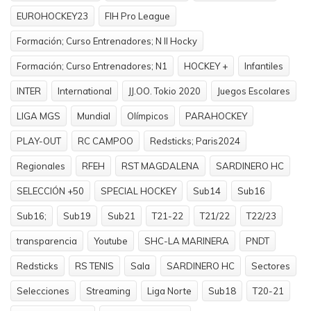
EUROHOCKEY23
FIH Pro League
Formación; Curso Entrenadores; N II Hocky
Formación; Curso Entrenadores; N1
HOCKEY +
Infantiles
INTER
International
JJ.OO. Tokio 2020
Juegos Escolares
LIGA MGS
Mundial
Olímpicos
PARAHOCKEY
PLAY-OUT
RC CAMPOO
Redsticks; Paris2024
Regionales
RFEH
RST MAGDALENA
SARDINERO HC
SELECCIÓN +50
SPECIAL HOCKEY
Sub14
Sub16
Sub16;
Sub19
Sub21
T21-22
T21/22
T22/23
transparencia
Youtube
SHC-LA MARINERA
PNDT
Redsticks
RS TENIS
Sala
SARDINERO HC
Sectores
Selecciones
Streaming
Liga Norte
Sub18
T20-21