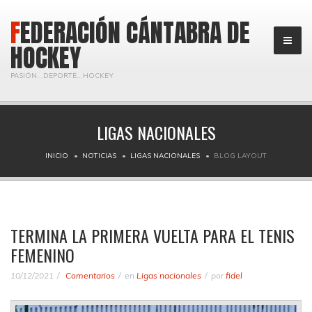
FEDERACIÓN CÁNTABRA DE
HOCKEY
PASIÓN...DEPORTE...HOCKEY
LIGAS NACIONALES
INICIO
NOTICIAS
LIGAS NACIONALES
BLOG LAYOUT
TERMINA LA PRIMERA VUELTA PARA EL TENIS
FEMENINO
10/12/2021
Comentarios
en
Ligas nacionales
por
fidel