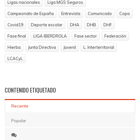
Ligas nacionales
Liga MGS Seguros
Campeonato de España
Entrevista
Comunicado
Copa
Covid19
Deporte escolar
DHA
DHB
DHF
Fase final
LIGA IBERDROLA
Fase sector
Federación
Hierba
Junta Directiva
Juvenil
L. Interterritorial
LCACyL
CONTENIDO
ETIQUETADO
Reciente
Popular