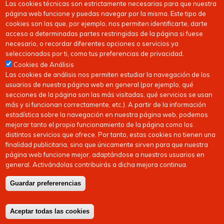
Las cookies técnicas son estrictamente necesarias para que nuestra
página web funcione y puedas navegar por la misma. Este tipo de
cookies son las que, por ejemplo, nos permiten identificarte, darte
acceso a determinadas partes restringidas de la página si fuese
necesario, o recordar diferentes opciones o servicios ya
seleccionados por ti, como tus preferencias de privacidad.
Cookies de Análisis
Las cookies de análisis nos permiten estudiar la navegación de los
usuarios de nuestra página web en general (por ejemplo, qué
secciones de la página son las más visitadas, qué servicios se usan
más y si funcionan correctamente, etc.). A partir de la información
estadística sobre la navegación en nuestra página web, podemos
mejorar tanto el propio funcionamiento de la página como los
distintos servicios que ofrece. Por tanto, estas cookies no tienen una
finalidad publicitaria, sino que únicamente sirven para que nuestra
página web funcione mejor, adaptándose a nuestros usuarios en
general. Activándolas contribuirás a dicha mejora continua.
Copyright © 2026
FEDERACIóN CáNTABRA DE HOCKEY
| Todos los derechos
Guardar prefererencias
reservados
Aceptar todas las cookies