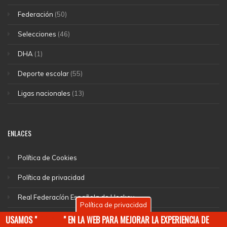
Federación
(50)
Selecciones
(46)
DHA
(1)
Deporte escolar
(55)
Ligas nacionales
(13)
ENLACES
Política de Cookies
Política de privacidad
Real Federacíón Española de Hockey
Política de privacidad
EuroHockey
USAMOS "
COOKIES
" EN LA WEB PARA MEJORAR LA EXPERIENCIA DE