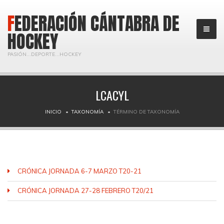
FEDERACIÓN CÁNTABRA DE
HOCKEY
PASIÓN...DEPORTE...HOCKEY
LCACYL
INICIO
TAXONOMÍA
TÉRMINO DE TAXONOMÍA
CRÓNICA JORNADA 6-7 MARZO T20-21
CRÓNICA JORNADA 27-28 FEBRERO T20/21