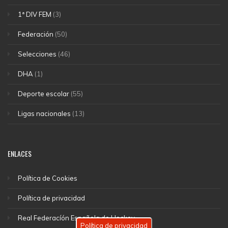
1ª DIV FEM
(3)
Federación
(50)
Selecciones
(46)
DHA
(1)
Deporte escolar
(55)
Ligas nacionales
(13)
ENLACES
Política de Cookies
Política de privacidad
Real Federacíón Española de Hockey
Política de privacidad