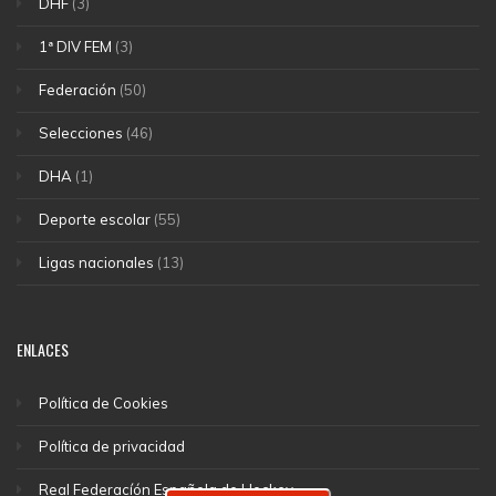
DHF
(3)
1ª DIV FEM
(3)
Federación
(50)
Selecciones
(46)
DHA
(1)
Deporte escolar
(55)
Ligas nacionales
(13)
ENLACES
Política de Cookies
Política de privacidad
Real Federacíón Española de Hockey