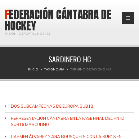
FEDERACIÓN CÁNTABRA DE
HOCKEY
PASIÓN...DEPORTE...HOCKEY
SARDINERO HC
INICIO
TAXONOMÍA
TÉRMINO DE TAXONOMÍA
DOS SUBCAMPEONAS DE EUROPA SUB18
REPRESENTACIÓN CÁNTABRA EN LA FASE FINAL DEL PNTD
SUB16 MASCULINO
CARMEN ÁLVAREZ Y ANA BOUSQUETS CON LA SUB18 EN