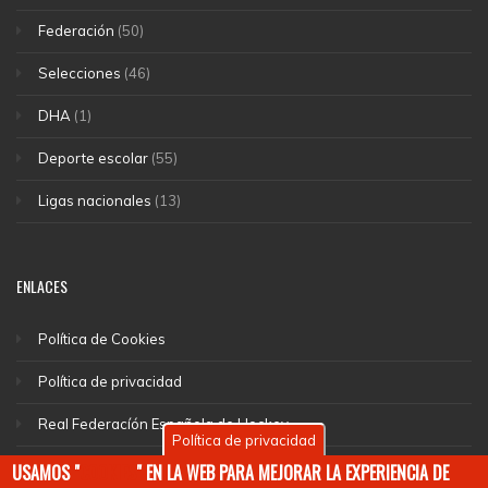
Federación
(50)
Selecciones
(46)
DHA
(1)
Deporte escolar
(55)
Ligas nacionales
(13)
ENLACES
Política de Cookies
Política de privacidad
Real Federacíón Española de Hockey
Política de privacidad
EuroHockey
USAMOS "
COOKIES
" EN LA WEB PARA MEJORAR LA EXPERIENCIA DE