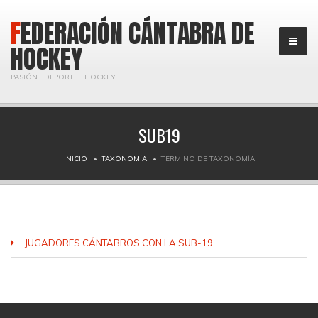
FEDERACIÓN CÁNTABRA DE
HOCKEY
PASIÓN...DEPORTE...HOCKEY
SUB19
INICIO
TAXONOMÍA
TÉRMINO DE TAXONOMÍA
JUGADORES CÁNTABROS CON LA SUB-19