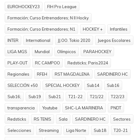
EUROHOCKEY23
FIH Pro League
Formación; Curso Entrenadores; N II Hocky
Formación; Curso Entrenadores; N1
HOCKEY +
Infantiles
INTER
International
JJ.OO. Tokio 2020
Juegos Escolares
LIGA MGS
Mundial
Olímpicos
PARAHOCKEY
PLAY-OUT
RC CAMPOO
Redsticks; Paris2024
Regionales
RFEH
RST MAGDALENA
SARDINERO HC
SELECCIÓN +50
SPECIAL HOCKEY
Sub14
Sub16
Sub16;
Sub19
Sub21
T21-22
T21/22
T22/23
transparencia
Youtube
SHC-LA MARINERA
PNDT
Redsticks
RS TENIS
Sala
SARDINERO HC
Sectores
Selecciones
Streaming
Liga Norte
Sub18
T20-21