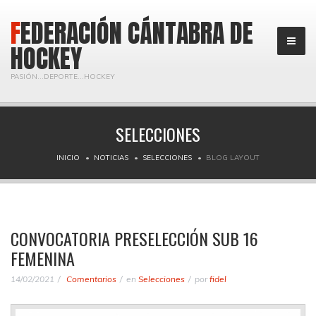
FEDERACIÓN CÁNTABRA DE
HOCKEY
PASIÓN...DEPORTE...HOCKEY
SELECCIONES
INICIO
NOTICIAS
SELECCIONES
BLOG LAYOUT
CONVOCATORIA PRESELECCIÓN SUB 16
FEMENINA
14/02/2021
Comentarios
en
Selecciones
por
fidel