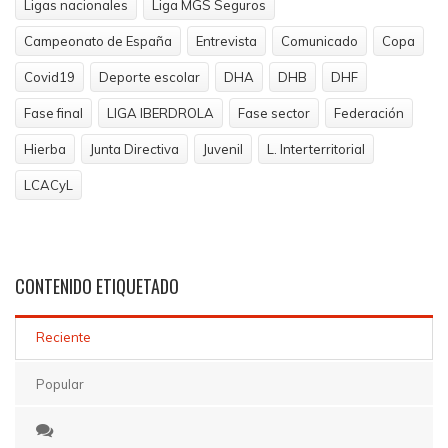
Ligas nacionales
Liga MGS Seguros
Campeonato de España
Entrevista
Comunicado
Copa
Covid19
Deporte escolar
DHA
DHB
DHF
Fase final
LIGA IBERDROLA
Fase sector
Federación
Hierba
Junta Directiva
Juvenil
L. Interterritorial
LCACyL
CONTENIDO
ETIQUETADO
Reciente
Popular