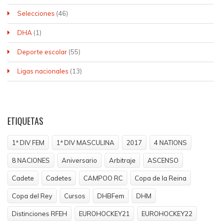
Selecciones
(46)
DHA
(1)
Deporte escolar
(55)
Ligas nacionales
(13)
ETIQUETAS
1ª DIV FEM
1ª DIV MASCULINA
2017
4 NATIONS
8 NACIONES
Aniversario
Arbitraje
ASCENSO
Cadete
Cadetes
CAMPOO RC
Copa de la Reina
Copa del Rey
Cursos
DHBFem
DHM
Distinciones RFEH
EUROHOCKEY21
EUROHOCKEY22