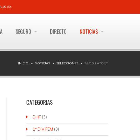
 20,00.
ÍA
SEGURO
DIRECTO
NOTICIAS
INICIO
NOTICIAS
SELECCIONES
BLOG LAYOUT
CATEGORIAS
DHF
(3)
1ª DIV FEM
(3)