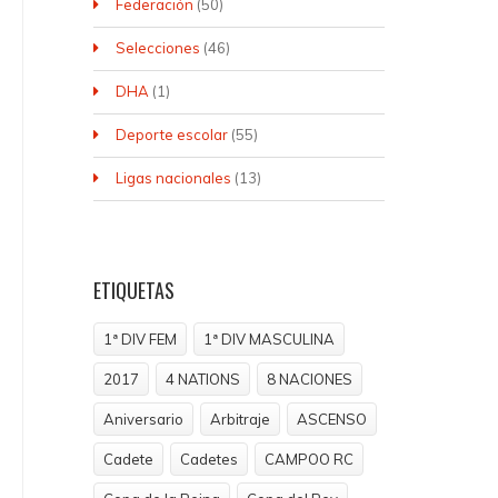
Federación
(50)
Selecciones
(46)
DHA
(1)
Deporte escolar
(55)
Ligas nacionales
(13)
ETIQUETAS
1ª DIV FEM
1ª DIV MASCULINA
2017
4 NATIONS
8 NACIONES
Aniversario
Arbitraje
ASCENSO
Cadete
Cadetes
CAMPOO RC