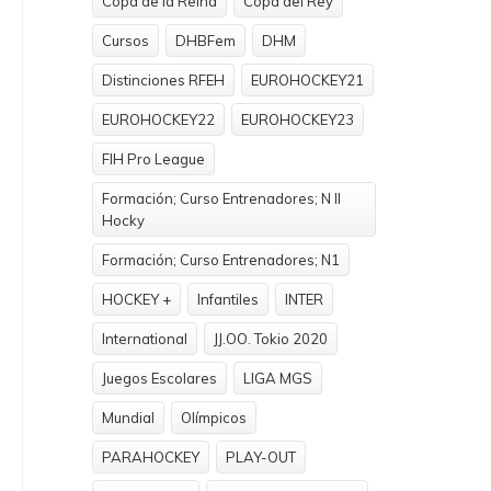
Copa de la Reina
Copa del Rey
Cursos
DHBFem
DHM
Distinciones RFEH
EUROHOCKEY21
EUROHOCKEY22
EUROHOCKEY23
FIH Pro League
Formación; Curso Entrenadores; N II
Hocky
Formación; Curso Entrenadores; N1
HOCKEY +
Infantiles
INTER
International
JJ.OO. Tokio 2020
Juegos Escolares
LIGA MGS
Mundial
Olímpicos
PARAHOCKEY
PLAY-OUT