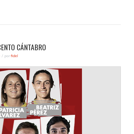
ACENTO CÁNTABRO
s
por
fidel