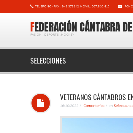
TELEFONO- FAX : 942 373142 MOVIL: 667.810.410
FCHO
FEDERACIÓN CÁNTABRA D
PASIÓN...DEPORTE...HOCKEY
SELECCIONES
VETERANOS CÁNTABROS EN
16/10/2022
Comentarios
en
Seleccione