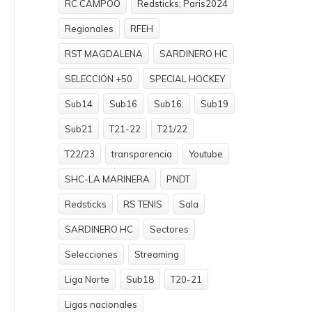
RC CAMPOO
Redsticks; Paris2024
Regionales
RFEH
RST MAGDALENA
SARDINERO HC
SELECCIÓN +50
SPECIAL HOCKEY
Sub14
Sub16
Sub16;
Sub19
Sub21
T21-22
T21/22
T22/23
transparencia
Youtube
SHC-LA MARINERA
PNDT
Redsticks
RS TENIS
Sala
SARDINERO HC
Sectores
Selecciones
Streaming
Liga Norte
Sub18
T20-21
Ligas nacionales