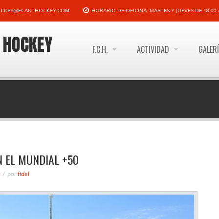
CKEY@FCANTHOCKEY.COM
HORARIO DE OFICINA: MARTES Y JUEVES DE 18,00 A
E HOCKEY
F.C.H.
ACTIVIDAD
GALER
 EL MUNDIAL +50
s
por
fidel