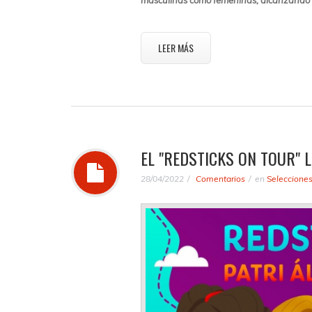
masculinas como femeninas, alcanzando to
LEER MÁS
EL "REDSTICKS ON TOUR" 
28/04/2022
Comentarios
en
Seleccione