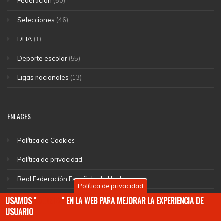
Federación
(50)
Selecciones
(46)
DHA
(1)
Deporte escolar
(55)
Ligas nacionales
(13)
ENLACES
Política de Cookies
Política de privacidad
Real Federacíón Española de Hockey
Política de privacidad
EuroHockey
USAMOS "
COOKIES
" EN LA WEB PARA MEJORAR LA EXPERIENCIA DE
USUARIO