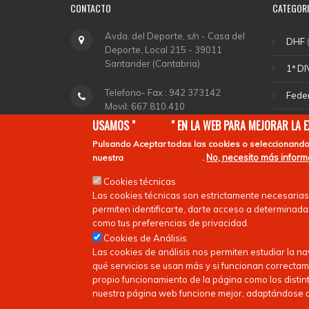
CONTACTO
CATEGOR
Avda. del Deporte, s/n - Casa del
DHF
(
Deporte, Local 215 - 39011
Santander (Cantabria)
1ª DI
Telefono- Fax : 942 373142
Fede
Movil: 667.810.410
Sele
USAMOS "
COOKIES
" EN LA WEB PARA MEJORAR LA 
fchockey@fcanthockey.com
Pulsando
Aceptar todas las cookies
o seleccionando
DHA
No, necesito más infor
nuestra
política de cookies
.
Horario de Oficina: Martes y
Depo
Cookies técnicas
Jueves de 18,00 a 20,00.
Las cookies técnicas son estrictamente necesarias
Ligas
permiten identificarte, darte acceso a determinadas
como tus preferencias de privacidad.
Cookies de Análisis
Las cookies de análisis nos permiten estudiar la n
qué servicios se usan más y si funcionan correctam
propio funcionamiento de la página como los distint
nuestra página web funcione mejor, adaptándose a 
Copyright © 2026
FEDERACIóN CáNTABRA DE HOCKEY
| Todos 