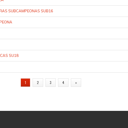
STRAS SUBCAMPEONAS SUB16
MPEONA
ICAS SU18
1
2
3
4
»