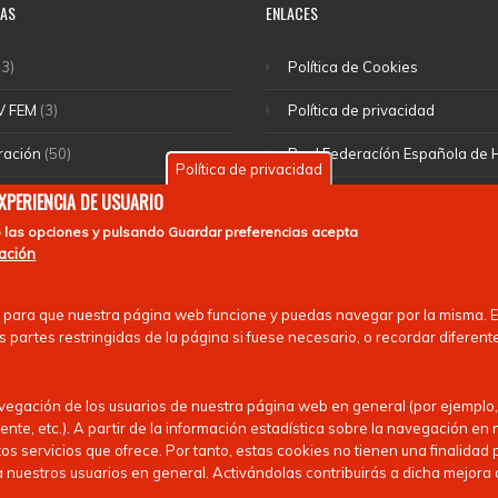
IAS
ENLACES
3)
Política de Cookies
V FEM
(3)
Política de privacidad
ración
(50)
Real Federacíón Española de
Política de privacidad
cciones
(46)
EuroHockey
EXPERIENCIA DE USUARIO
 las opciones y pulsando
Guardar preferencias
acepta
(1)
mación
rte escolar
(55)
 para que nuestra página web funcione y puedas navegar por la misma. Es
 nacionales
(13)
 partes restringidas de la página si fuese necesario, o recordar diferent
avegación de los usuarios de nuestra página web en general (por ejemplo,
ente, etc.). A partir de la información estadística sobre la navegación e
os servicios que ofrece. Por tanto, estas cookies no tienen una finalidad 
nuestros usuarios en general. Activándolas contribuirás a dicha mejora 
los