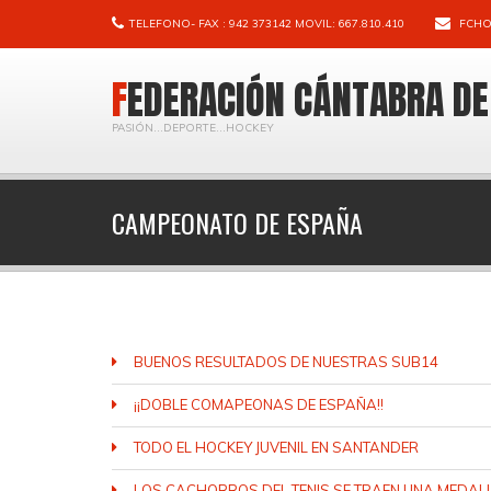
TELEFONO- FAX : 942 373142 MOVIL: 667.810.410
FCHO
FEDERACIÓN CÁNTABRA D
PASIÓN...DEPORTE...HOCKEY
CAMPEONATO DE ESPAÑA
BUENOS RESULTADOS DE NUESTRAS SUB14
¡¡DOBLE COMAPEONAS DE ESPAÑA!!
TODO EL HOCKEY JUVENIL EN SANTANDER
LOS CACHORROS DEL TENIS SE TRAEN UNA MEDAL