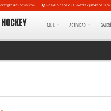
CKEY@FCANTHOCKEY.COM
HORARIO DE OFICINA: MARTES Y JUEVES DE 18,00 A
E HOCKEY
F.C.H.
ACTIVIDAD
GALER
LA