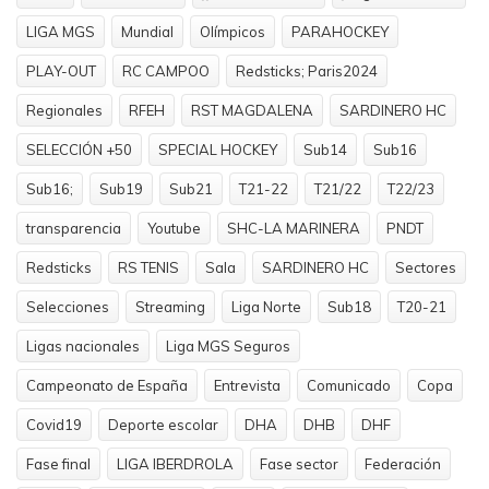
LIGA MGS
Mundial
Olímpicos
PARAHOCKEY
PLAY-OUT
RC CAMPOO
Redsticks; Paris2024
Regionales
RFEH
RST MAGDALENA
SARDINERO HC
SELECCIÓN +50
SPECIAL HOCKEY
Sub14
Sub16
Sub16;
Sub19
Sub21
T21-22
T21/22
T22/23
transparencia
Youtube
SHC-LA MARINERA
PNDT
Redsticks
RS TENIS
Sala
SARDINERO HC
Sectores
Selecciones
Streaming
Liga Norte
Sub18
T20-21
Ligas nacionales
Liga MGS Seguros
Campeonato de España
Entrevista
Comunicado
Copa
Covid19
Deporte escolar
DHA
DHB
DHF
Fase final
LIGA IBERDROLA
Fase sector
Federación