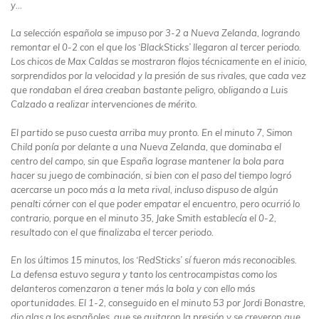
y…
La selección española se impuso por 3-2 a Nueva Zelanda, logrando
remontar el 0-2 con el que los ‘BlackSticks’ llegaron al tercer periodo.
Los chicos de Max Caldas se mostraron flojos técnicamente en el inicio,
sorprendidos por la velocidad y la presión de sus rivales, que cada vez
que rondaban el área creaban bastante peligro, obligando a Luis
Calzado a realizar intervenciones de mérito.
El partido se puso cuesta arriba muy pronto. En el minuto 7, Simon
Child ponía por delante a una Nueva Zelanda, que dominaba el
centro del campo, sin que España lograse mantener la bola para
hacer su juego de combinación, si bien con el paso del tiempo logró
acercarse un poco más a la meta rival, incluso dispuso de algún
penalti córner con el que poder empatar el encuentro, pero ocurrió lo
contrario, porque en el minuto 35, Jake Smith establecía el 0-2,
resultado con el que finalizaba el tercer periodo.
En los últimos 15 minutos, los ‘RedSticks’ sí fueron más reconocibles.
La defensa estuvo segura y tanto los centrocampistas como los
delanteros comenzaron a tener más la bola y con ello más
oportunidades. El 1-2, conseguido en el minuto 53 por Jordi Bonastre,
dio alas a los españoles, que se quitaron la presión y se creyeron que