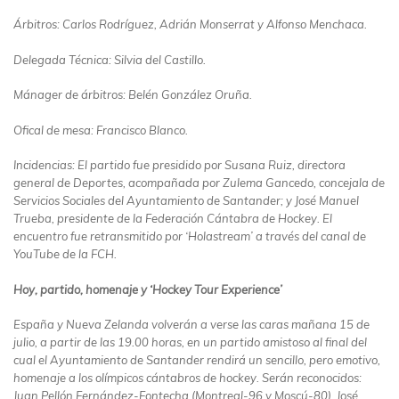
Árbitros: Carlos Rodríguez, Adrián Monserrat y Alfonso Menchaca.
Delegada Técnica: Silvia del Castillo.
Mánager de árbitros: Belén González Oruña.
Ofical de mesa: Francisco Blanco.
Incidencias: El partido fue presidido por Susana Ruiz, directora
general de Deportes, acompañada por Zulema Gancedo, concejala de
Servicios Sociales del Ayuntamiento de Santander; y José Manuel
Trueba, presidente de la Federación Cántabra de Hockey. El
encuentro fue retransmitido por ‘Holastream’ a través del canal de
YouTube de la FCH.
Hoy, partido, homenaje y ‘Hockey Tour Experience’
España y Nueva Zelanda volverán a verse las caras mañana 15 de
julio, a partir de las 19.00 horas, en un partido amistoso al final del
cual el Ayuntamiento de Santander rendirá un sencillo, pero emotivo,
homenaje a los olímpicos cántabros de hockey. Serán reconocidos:
Juan Pellón Fernández-Fontecha (Montreal-96 y Moscú-80), José