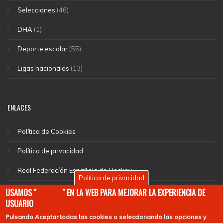
Selecciones
(46)
DHA
(1)
Deporte escolar
(55)
Ligas nacionales
(13)
ENLACES
Política de Cookies
Política de privacidad
Real Federacíón Española de Hockey
Política de privacidad
EuroHockey
USAMOS "
COOKIES
" EN LA WEB PARA MEJORAR LA EXPERIENCIA DE
USUARIO
Pulsando
Aceptar todas las cookies
o seleccionando las opciones y