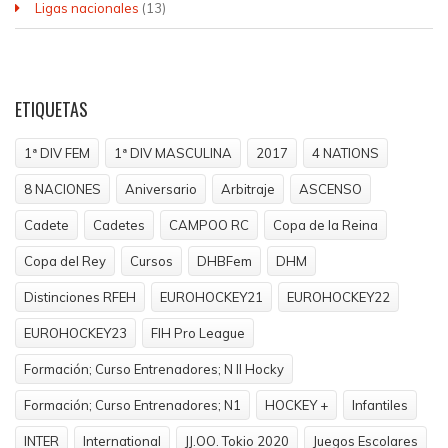
Ligas nacionales
(13)
ETIQUETAS
1ª DIV FEM
1ª DIV MASCULINA
2017
4 NATIONS
8 NACIONES
Aniversario
Arbitraje
ASCENSO
Cadete
Cadetes
CAMPOO RC
Copa de la Reina
Copa del Rey
Cursos
DHBFem
DHM
Distinciones RFEH
EUROHOCKEY21
EUROHOCKEY22
EUROHOCKEY23
FIH Pro League
Formación; Curso Entrenadores; N II Hocky
Formación; Curso Entrenadores; N1
HOCKEY +
Infantiles
INTER
International
JJ.OO. Tokio 2020
Juegos Escolares