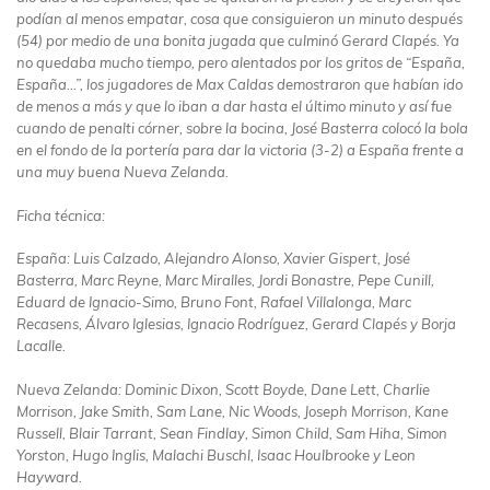
podían al menos empatar, cosa que consiguieron un minuto después
(54) por medio de una bonita jugada que culminó Gerard Clapés. Ya
no quedaba mucho tiempo, pero alentados por los gritos de “España,
España…”, los jugadores de Max Caldas demostraron que habían ido
de menos a más y que lo iban a dar hasta el último minuto y así fue
cuando de penalti córner, sobre la bocina, José Basterra colocó la bola
en el fondo de la portería para dar la victoria (3-2) a España frente a
una muy buena Nueva Zelanda.
Ficha técnica:
España: Luis Calzado, Alejandro Alonso, Xavier Gispert, José
Basterra, Marc Reyne, Marc Miralles, Jordi Bonastre, Pepe Cunill,
Eduard de Ignacio-Simo, Bruno Font, Rafael Villalonga, Marc
Recasens, Álvaro Iglesias, Ignacio Rodríguez, Gerard Clapés y Borja
Lacalle.
Nueva Zelanda: Dominic Dixon, Scott Boyde, Dane Lett, Charlie
Morrison, Jake Smith, Sam Lane, Nic Woods, Joseph Morrison, Kane
Russell, Blair Tarrant, Sean Findlay, Simon Child, Sam Hiha, Simon
Yorston, Hugo Inglis, Malachi Buschl, Isaac Houlbrooke y Leon
Hayward.