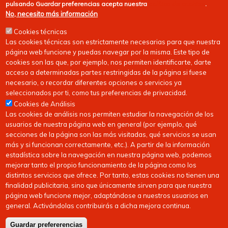
pulsando
Guardar preferencias
acepta nuestra
política de cookies
.
No, necesito más información
Cookies técnicas
Las cookies técnicas son estrictamente necesarias para que nuestra
página web funcione y puedas navegar por la misma. Este tipo de
cookies son las que, por ejemplo, nos permiten identificarte, darte
acceso a determinadas partes restringidas de la página si fuese
necesario, o recordar diferentes opciones o servicios ya
seleccionados por ti, como tus preferencias de privacidad.
Cookies de Análisis
Las cookies de análisis nos permiten estudiar la navegación de los
usuarios de nuestra página web en general (por ejemplo, qué
secciones de la página son las más visitadas, qué servicios se usan
más y si funcionan correctamente, etc.). A partir de la información
estadística sobre la navegación en nuestra página web, podemos
mejorar tanto el propio funcionamiento de la página como los
distintos servicios que ofrece. Por tanto, estas cookies no tienen una
finalidad publicitaria, sino que únicamente sirven para que nuestra
página web funcione mejor, adaptándose a nuestros usuarios en
general. Activándolas contribuirás a dicha mejora continua.
Guardar prefererencias
Copyright © 2026
FEDERACIóN CáNTABRA DE HOCKEY
| Todos los derechos