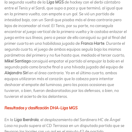
la segunda vuelta de la
Liga MGS
de hockey con el derbi cántabro
entre el Tenis y el Sardi, que supo a poco y que terminó, al igual que
en la primera vuelta, con empate a un gol. Se vió un partido de
intesidad baja, con un Sardi que pisaba más el área contraria pero
lejos de incomodar al rival. El Tenis, por su parte, no conseguía
encontrar el juego vertical de la primera vuelta y le costaba enlazar el
juego entre sus líneas, pero a pesar de ello consiguió su gol al final del
primer cuarto en una habilidosa jugada de
Franco Harte
. Durante el
segundo cuarto, el juego de ambos equipos seguía bajo los mismos
parámetros del primero y no fue hasta que, mediado el tercer cuarto,
Mikel Santiago
consiguió empatar el partido al empujar la bola en el
segundo palo como broche final a una hilvada jugada del equipo de
Alejandro Siri
en el área contraria. Ya en el último cuarto, ambos
equipos utilizaron más el corazón que la cabeza para intentar
deshacer el empate del luminoso, pero las pocas ocasiones que
tuvieron, o bien, fueron desbaratadas por las defensas, o bien, no
tuvieron el acierto de los delanteros.
Resultados y clasificación DHA-Liga MGS
En la
Liga Iberdrola
, el desplazamiento del Sardinero HC de Ángel
Laso no pudo supera al CD Terrassa en un disputado partido que se
llevaron las locales con un gol en el minuto 42 de partido.