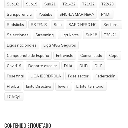
Sub16;
Sub19
Sub21
T21-22
T21/22
T22/23
transparencia
Youtube
SHC-LA MARINERA
PNDT
Redsticks
RS TENIS
Sala
SARDINERO HC
Sectores
Selecciones
Streaming
Liga Norte
Sub18
T20-21
Ligas nacionales
Liga MGS Seguros
Campeonato de España
Entrevista
Comunicado
Copa
Covid19
Deporte escolar
DHA
DHB
DHF
Fase final
LIGA IBERDROLA
Fase sector
Federación
Hierba
Junta Directiva
Juvenil
L. Interterritorial
LCACyL
CONTENIDO
ETIQUETADO