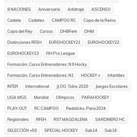
8 NACIONES
Aniversario
Arbitraje
ASCENSO
Cadete
Cadetes
CAMPOO RC
Copa de la Reina
Copa del Rey
Cursos
DHBFem
DHM
Distinciones RFEH
EUROHOCKEY21
EUROHOCKEY22
EUROHOCKEY23
FIH Pro League
Formación; Curso Entrenadores; N II Hocky
Formación; Curso Entrenadores; N1
HOCKEY +
Infantiles
INTER
International
JJ.OO. Tokio 2020
Juegos Escolares
LIGA MGS
Mundial
Olímpicos
PARAHOCKEY
PLAY-OUT
RC CAMPOO
Redsticks; Paris2024
Regionales
RFEH
RST MAGDALENA
SARDINERO HC
SELECCIÓN +50
SPECIAL HOCKEY
Sub14
Sub16